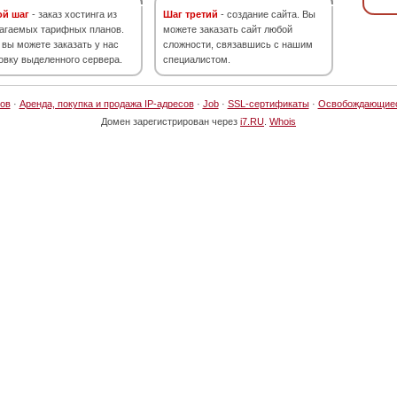
ой шаг
- заказ хостинга из
Шаг третий
- создание сайта. Вы
агаемых тарифных планов.
можете заказать сайт любой
 вы можете заказать у нас
сложности, связавшись с нашим
овку выделенного сервера.
специалистом.
ов
·
Аренда, покупка и продажа IP-адресов
·
Job
·
SSL-сертификаты
·
Освобождающие
Домен зарегистрирован через
i7.RU
.
Whois