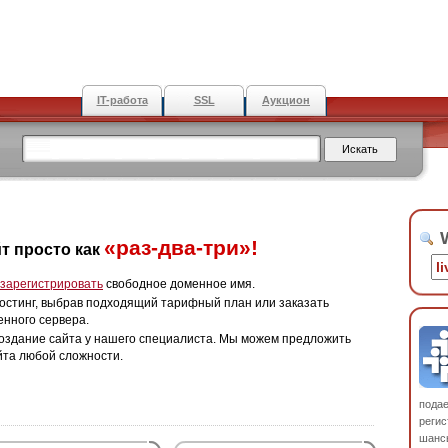
IT-работа
SSL
Аукцион
W
«раз-два-три»!
т просто как
зарегистрировать
свободное доменное имя.
остинг, выбрав подходящий тарифный план или заказать
енного сервера.
оздание сайта у нашего специалиста. Мы можем предложить
йта любой сложности.
пода
регис
шанс