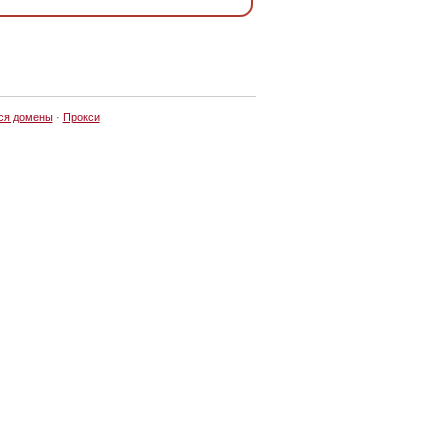
ся домены
·
Прокси