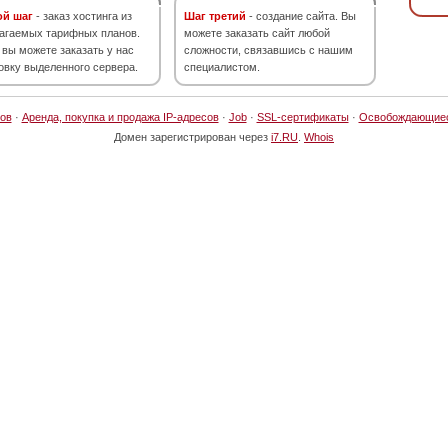
ой шаг
- заказ хостинга из
Шаг третий
- создание сайта. Вы
агаемых тарифных планов.
можете заказать сайт любой
 вы можете заказать у нас
сложности, связавшись с нашим
овку выделенного сервера.
специалистом.
ов
·
Аренда, покупка и продажа IP-адресов
·
Job
·
SSL-сертификаты
·
Освобождающие
Домен зарегистрирован через
i7.RU
.
Whois