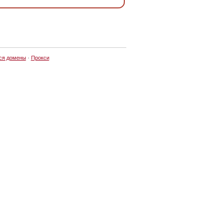
ся домены
·
Прокси