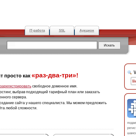
IT-работа
SSL
Аукцион
W
«раз-два-три»!
т просто как
зарегистрировать
свободное доменное имя.
остинг, выбрав подходящий тарифный план или заказать
енного сервера.
оздание сайта у нашего специалиста. Мы можем предложить
йта любой сложности.
пода
регис
шанс